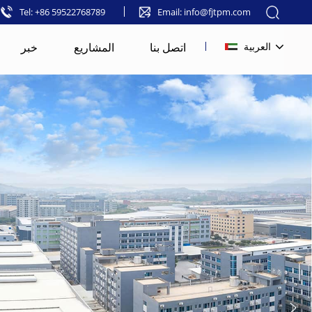
Tel: +86 59522768789
Email: info@fjtpm.com
اتصل بنا
المشاريع
خبر
العربية
English
français
русский
español
العربية