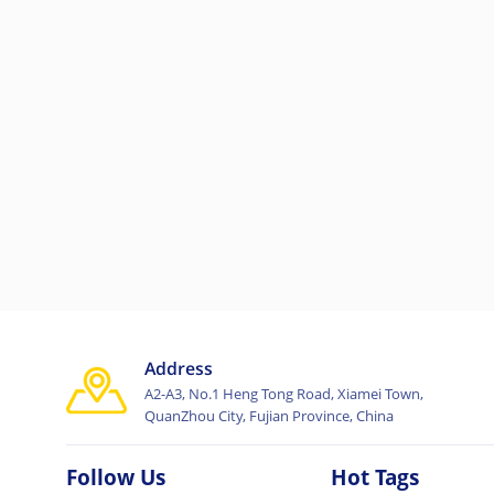
Address
A2-A3, No.1 Heng Tong Road, Xiamei Town,
QuanZhou City, Fujian Province, China
Follow Us
Hot Tags