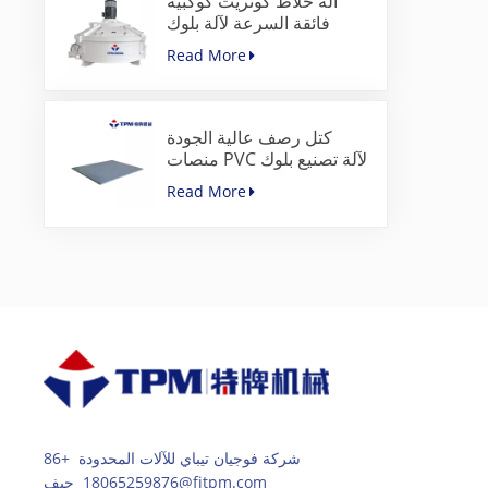
آلة خلاط كونريت كوكبية
فائقة السرعة لآلة بلوك
الرصف
Read More
كتل رصف عالية الجودة
منصات PVC لآلة تصنيع بلوك
الخرسانة
Read More
شركة فوجيان تيباي للآلات المحدودة +86
18065259876 جيف@fjtpm.com