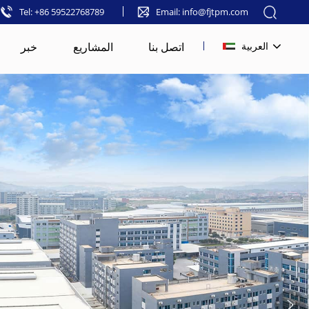
Tel: +86 59522768789
Email: info@fjtpm.com
اتصل بنا
المشاريع
خبر
العربية
English
français
русский
español
العربية