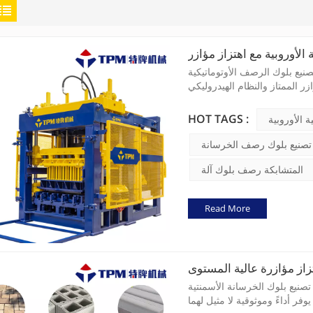
لأوروبية مع اهتزاز مؤازر
صف الأوتوماتيكية TPM12000G بأداء عالٍ للغاية وتتمتع بالمعايير الأوروبية
زر الممتاز والنظام الهيدروليكي
 فعالًا جدًا للمنتجات الخرسانية
عالية الجودة وعالية التماسك.
HOT TAGS :
 الأوروبية
 تصنيع بلوك رصف الخرسانة
المتشابكة رصف بلوك آلة
Read More
رسانة الأسمنتية TPM15000G لإنتاج الطوب والكتل الأسمنتية عالية