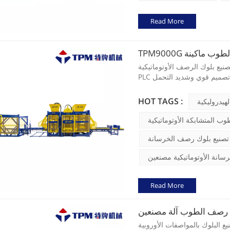
Read More
تلة الطوب ماكينة
رصف الأوتوماتيكية TPM9000G بين التكنولوجيا من نظام التحكم SIEMENS
HOT TAGS :
لهيدروليكية
طوب المتشابكة الأوتوماتيكية
 تصنيع بلوك رصف الخرسانة
سانة الأوتوماتيكية مصنعين
Read More
صفات الأوروبية TPM8000G للتركيز على إنتاج المنتجات الخرسانية