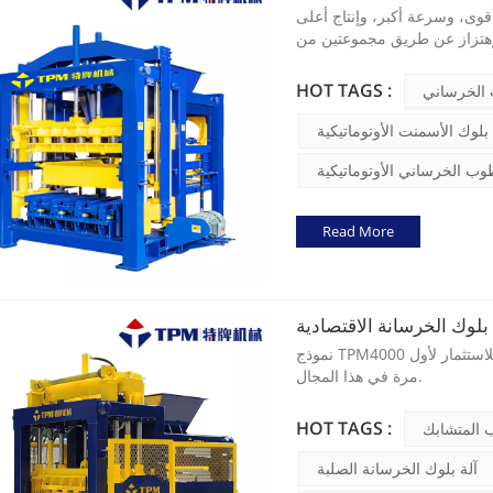
 أكبر، وإنتاج أعلى، TPM5000 عبارة عن آلة إنتاج الطوب الخرساني الناضجة
الإهتزاز عن طريق مجموعتين من
محركات الإهتزاز SIEMENS الألمانية بقدرة 9KW عبر محولات التردد المزدوج، وبالتالي فإن الطوب
HOT TAGS :
 الخرساني
 بلوك الأسمنت الأوتوماتيكية
طوب الخرساني الأوتوماتيكية
Read More
نموذج TPM4000 عبارة عن آلة تصنيع الطوب الصغيرة والاقتصادية، وهي مناسبة جدًا للاستثمار لأول
مرة في هذا المجال.
HOT TAGS :
ب المتشابك
آلة بلوك الخرسانة الصلبة