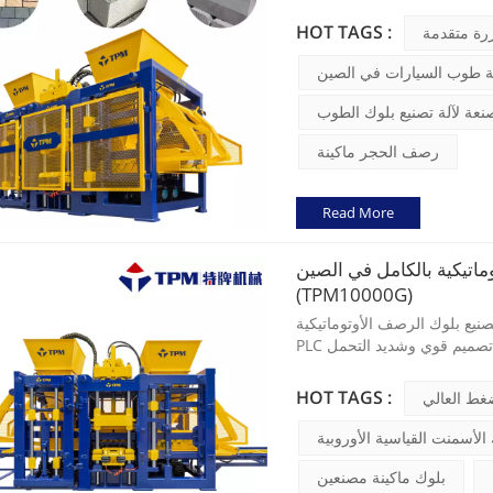
HOT TAGS :
زرة متقدمة
لة طوب السيارات في الصين
نعة لآلة تصنيع بلوك الطوب
رصف الحجر ماكينة
Read More
ماتيكية بالكامل في الصين
(TPM10000G)
رصف الأوتوماتيكية TPM10000G بين التكنولوجيا من نظام التحكم SIEMENS
HOT TAGS :
غط العالي
 الأسمنت القياسية الأوروبية
بلوك ماكينة مصنعين