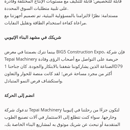
قابلة للتخصيص: قابلة للتكيف مع مستويات الإنتاج المختلفة وقادرة
على تلبية متطلبات السوق المحددة.
مستدامة: نظرًا لالتزامنا بالمسؤولية البيئية، تم تصميم أجهزتنا مع
مراعاة كفاءة استخدام الطاقة وتقليل النفايات.
شريكك في مشهد البناء الإثيوبي
بينما نترك بصمتنا في معرض BIG5 Construction Expo، فإن شركة
Tepai Machinery حريصة على التواصل مع أصحاب الرؤى وقادة
الصناعة الذين يشاركوننا شغفنا بالابتكار والجودة. كان جناحنا 1D79
أكثر من مجرد مساحة عرض؛ لقد كانت منصة للحوار والتعاون
واستكشاف فرص النمو المتبادل.
انضم إلى الحركة
تدعوك شركة Tepai Machinery لتكون جزءًا من رحلتنا في إثيوبيا
وخارجها. سواء كنت تتطلع إلى الاستثمار في آلات تصنيع الطوب
المتقدمة أو تبحث عن شريك موثوق به لمشاريع البناء الخاصة بك،