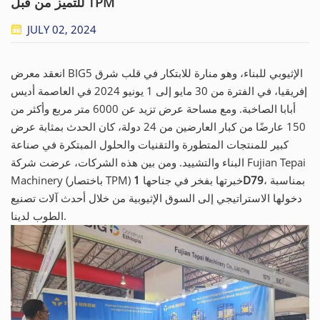
للتميز من قبل TPM
JULY 02, 2024
انعقد معرض BIG5 الإثيوبي للبناء، وهو منارة للابتكار في قلب شرق
إفريقيا، في الفترة من 30 مايو إلى 1 يونيو 2024 في العاصمة أديس
أبابا الصاخبة. ومع مساحة عرض تزيد عن 6000 متر مربع وأكثر من
150 عارضًا من كبار العارضين من 24 دولة، كان الحدث بمثابة عرض
كبير للمنتجات المتطورة والتقنيات والحلول المبتكرة في صناعة
البناء والتشييد. ومن بين هذه الشركات، عرضت شركة Fujian Tepai
، بمناسبة
1D79
Machinery (باختصار TPM) خبرتها بفخر في جناحها
دخولها الاستراتيجي إلى السوق الإثيوبية من خلال أحدث آلات تصنيع
الطوب لدينا.