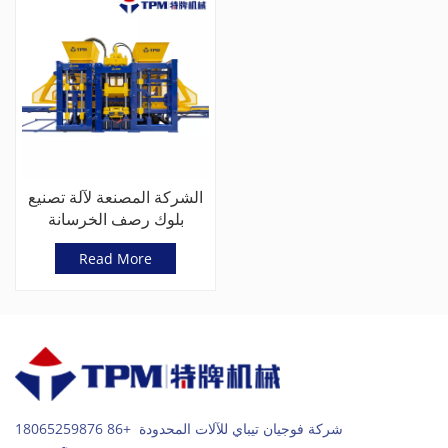
الشركة المصنعة لآلة تصنيع
بلوك رصف الخرسانة
الأوتوماتيكية بالكامل في
Read More
الصين (TPM10000G)
شركة فوجيان تيباي للآلات المحدودة +86 18065259876