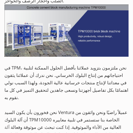
الصلب وأحجار الرصف والحواجز.
في TPM، نحن ملتزمون بتزويد عملائنا بأفضل الحلول الممكنة لتلبية
احتياجاتهم من إنتاج البلوك الخرساني. نحن ندرك أن عملائنا يثقون
في معداتنا لإنتاج منتجات خرسانية عالية الجودة، ولهذا السبب نولي
اهتمامًا بكل تفاصيل أجهزتنا ونسعى جاهدين لتحقيق التميز في كل ما
نقوم به.
نحن فخورون بأن يكون السيد Ventura عميلاً راضيًا ونحن واثقون من
أن آلة البلوك TPM10000 الخاصة بنا ستستمر في تلبية معاييره
العالية من الأداء والموثوقية. إذا كنت تبحث عن موثوقة وفعالة
آلة