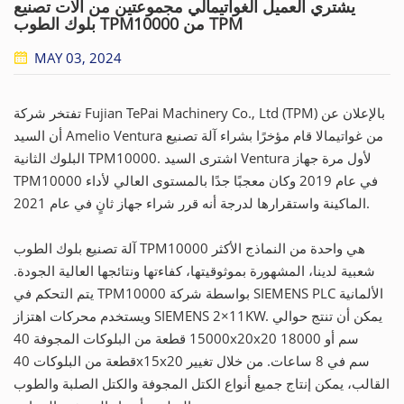
يشتري العميل الغواتيمالي مجموعتين من آلات تصنيع
بلوك الطوب TPM10000 من TPM
MAY 03, 2024
تفتخر شركة Fujian TePai Machinery Co., Ltd (TPM) بالإعلان عن
أن السيد Amelio Ventura من غواتيمالا قام مؤخرًا بشراء آلة تصنيع
البلوك الثانية TPM10000. اشترى السيد Ventura لأول مرة جهاز
TPM10000 في عام 2019 وكان معجبًا جدًا بالمستوى العالي لأداء
الماكينة واستقرارها لدرجة أنه قرر شراء جهاز ثانٍ في عام 2021.
آلة تصنيع بلوك الطوب TPM10000 هي واحدة من النماذج الأكثر
شعبية لدينا، المشهورة بموثوقيتها، كفاءتها ونتائجها العالية الجودة.
يتم التحكم في TPM10000 بواسطة شركة SIEMENS PLC الألمانية
ويستخدم محركات اهتزاز SIEMENS 2×11KW. يمكن أن تنتج حوالي
15000 قطعة من البلوكات المجوفة 40x20x20 سم أو 18000
قطعة من البلوكات 40x15x20 سم في 8 ساعات. من خلال تغيير
القالب، يمكن إنتاج جميع أنواع الكتل المجوفة والكتل الصلبة والطوب