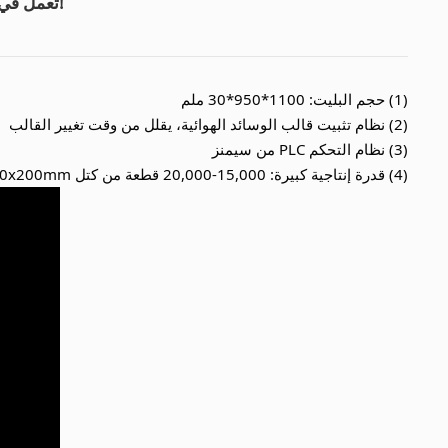
آلة بلوك الخرسانة فائقة القوة والسرعة TPM10000G تعمل في زيمبابوي ، إفريقيا!
(1) حجم البليت: 1100*950*30 ملم
(2) نظام تثبيت قالب الوسائد الهوائية، يقلل من وقت تغيير القالب
(3) نظام التحكم PLC من سيمنز
(4) قدرة إنتاجية كبيرة: 15,000-20,000 قطعة من كتل 400x200x200mm في 8-10 ساعات!