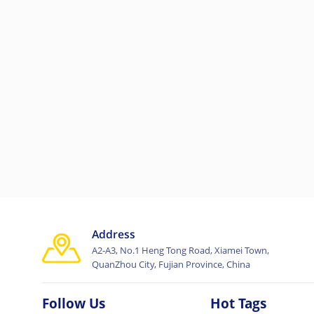
Address
A2-A3, No.1 Heng Tong Road, Xiamei Town,
QuanZhou City, Fujian Province, China
Follow Us
Hot Tags