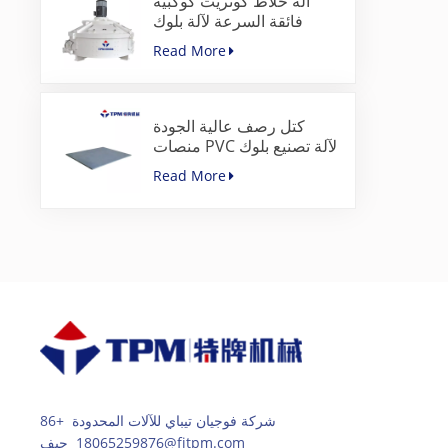
آلة خلاط كونريت كوكبية
فائقة السرعة لآلة بلوك
الرصف
Read More
كتل رصف عالية الجودة
منصات PVC لآلة تصنيع بلوك
الخرسانة
Read More
شركة فوجيان تيباي للآلات المحدودة +86
18065259876 جيف@fjtpm.com