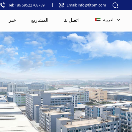
Tel: +86 59522768789
Email: info@fjtpm.com
اتصل بنا
المشاريع
خبر
العربية
English
français
русский
español
العربية