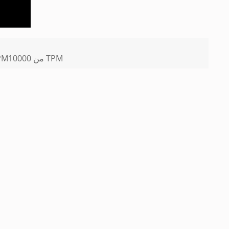
يشتري العميل الغواتيمالي مجموعتين من آلات تصنيع بلوك الطوب TPM10000 من TPM