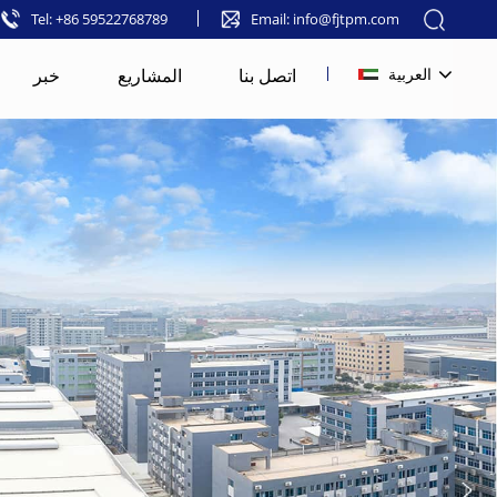
Tel: +86 59522768789
Email: info@fjtpm.com
اتصل بنا
المشاريع
خبر
العربية
English
français
русский
español
العربية