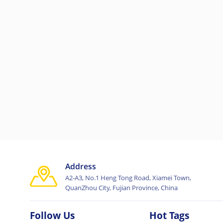
Address
A2-A3, No.1 Heng Tong Road, Xiamei Town,
QuanZhou City, Fujian Province, China
Follow Us
Hot Tags