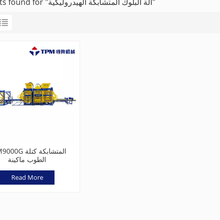
1 results found for "آلة البلوك المتشابكة الهيدروليكية"
TPM9000G المتشاب
الطوب ماكينة
Read More