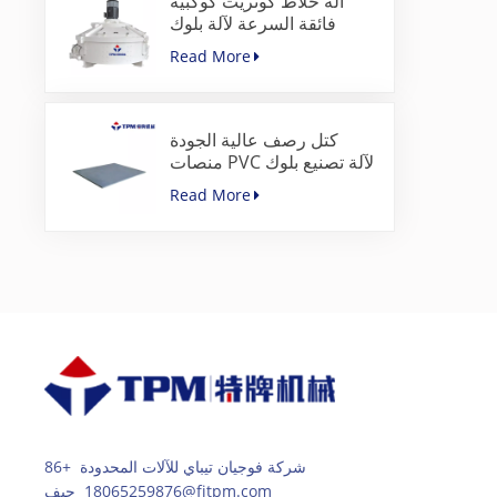
آلة خلاط كونريت كوكبية
فائقة السرعة لآلة بلوك
الرصف
Read More
كتل رصف عالية الجودة
منصات PVC لآلة تصنيع بلوك
الخرسانة
Read More
شركة فوجيان تيباي للآلات المحدودة +86
18065259876 جيف@fjtpm.com