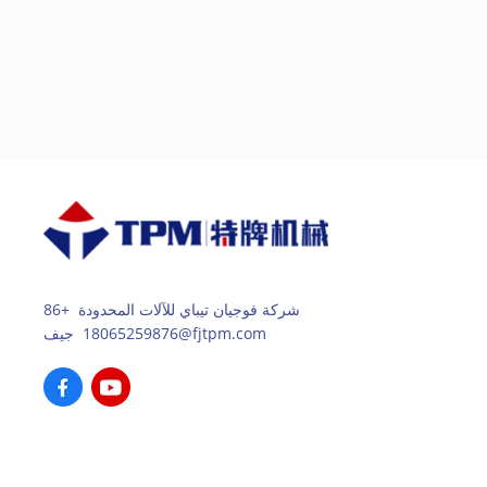
شركة فوجيان تيباي للآلات المحدودة +86
18065259876 جيف@fjtpm.com