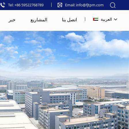
Tel: +86 59522768789
Email: info@fjtpm.com
اتصل بنا
المشاريع
خبر
العربية
English
français
русский
español
العربية