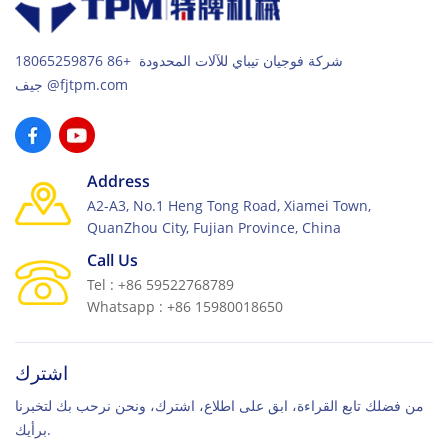
الآخر هو أن التلقائي بالكامل آلة الطوب الأسمنتي لديه قوة عالية
ويولد الكثير من الحرارة. حجم الخزان الهيدروليكي صغير جدًا ودرجة
حرارة النظام الهيدروليكي مرتفعة جدًا. وفي كلتا الحالتين يمكن
شركة فوجيان تيباي للآلات المحدودة +86 18065259876
إطالة المسافة بين أنبوب شفط الزيت وأنبوب إرجاع الزيت أو يمكن
جيف@fjtpm.com
زيادة حجم خزان الزيت لتدوير تبديد الحرارة في خزان الزيت
الهيدروليكي، وبالتالي تحقيق تأثير خفض درجة حرارة الزيت
خزان. عندما تكون المكونات الهيدروليكية لل اوتوماتيك كليا آلة صنع
الطوب الخرساني إذا فشلت، فإن درجة حرارة النظام الهيدروليكي
Address
مرتفعة جدًا. يجب علينا اختيار المكونات الهيدروليكية المناسبة وفقًا
A2-A3, No.1 Heng Tong Road, Xiamei Town,
لضغط العمل والتدفق، واختيار المكونات الهيدروليكية المناسبة لحل
QuanZhou City, Fujian Province, China
مشكلة درجة الحرارة الزائدة. الزيت الهيدروليكي المستخدم في
النظام الهيدروليكي آلة كتلة الرصف الأوتوماتيكية بالكامل لها أنواع
Call Us
ولزوجة مختلفة. عندما يتم تشغيل النظام الهيدروليكي أثناء تصنيع
Tel : +86 59522768789
الطوب، تزيد درجة حرارة الزيت الهيدروليكي، وتنخفض اللزوجة،
Whatsapp : +86 15980018650
كما أن زيادة تسرب النظام ستؤدي إلى زيادة درجة حرارة الزيت.
لذلك، يجب اختيار الزيت الهيدروليكي ذو اللزوجة المناسبة وفقًا
لدرجة حرارة التشغيل العادية للنظام لتجنب الاختيار غير الصحيح
اشترك
للزيت الهيدروليكي والمتطلبات المفرطة للنظام الهيدروليكي.
من فضلك تابع القراءة، ابق على اطلاع، اشترك، ونحن نرحب بك لتخبرنا
برأيك.